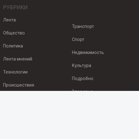
РУБРИКИ
Лента
Транспорт
Общество
Спорт
Политика
Недвижимость
Лента мнений
Культура
Технологии
Подробно
Происшествия
Здоровье
Экономика
ПОДПИСКА
Подпишись на рассылку NEWSROOM24
и будь
в курсе новостей в своём городе: