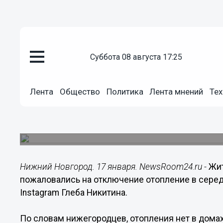
суббота 08 августа 17:25
ЖКХ
17.01.2022
16:31
Лента
Общество
Политика
Лента мнений
Тех
Жители Ленинского района оста
из-за аварии
«Теплоэнерго» устраняет аварию на сетях.
Нижний Новгород. 17 января. NewsRoom24.ru -
Жит
пожаловались на отключение отопление в серед
Instagram Глеба Никитина.
По словам нижегородцев, отопления нет в домах