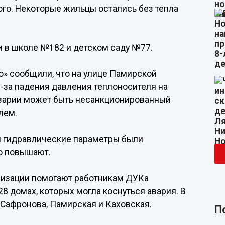
ого. Некоторые жильцы остались без тепла
и в школе №182 и детском саду №77.
о» сообщили, что на улице Памирской
-за падения давления теплоносителя на
варии может быть несанкционированный
лем.
я гидравлические параметры были
но повышают.
низации помогают работникам ДУКа
8 домах, которых могла коснуться авария. В
 Сафронова, Памирская и Каховская.
П