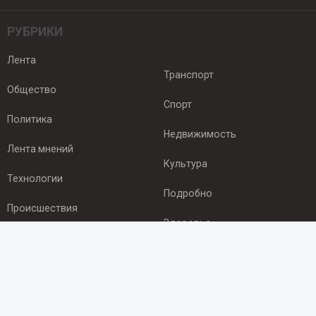
РУБРИКИ
Лента
Транспорт
Общество
Спорт
Политика
Недвижимость
Лента мнений
Культура
Технологии
Подробно
Происшествия
Здоровье
Экономика
ПОДПИСКА
Подпишись на рассылку NEWSROOM24
и будь
в курсе новостей в своём городе: