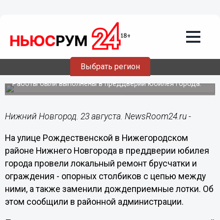
ЖКХ
23.08.2021
11:44
Брусчатку и ограждение
отремонтировали на Рождественской
Выбрать регион
в Нижнем Новгороде
Работы были выполнены в преддверии юбилея города.
Нижний Новгород. 23 августа. NewsRoom24.ru -
На улице Рождественской в Нижегородском
районе Нижнего Новгорода в преддверии юбилея
города провели локальный ремонт брусчатки и
ограждения - опорных столбиков с цепью между
ними, а также заменили дождеприемные лотки. Об
этом сообщили в районной администрации.