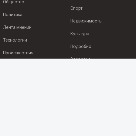
Общество
Спорт
Политика
Недвижимость
Лента мнений
Культура
Технологии
Подробно
Происшествия
Здоровье
Экономика
ПОДПИСКА
Подпишись на рассылку NEWSROOM24
и будь
в курсе новостей в своём городе:
Подписаться