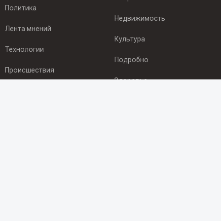
Политика
Недвижимость
Лента мнений
Культура
Технологии
Подробно
Происшествия
Здоровье
Экономика
ПОДПИСКА
Подпишись на рассылку NEWSROOM24
и будь
в курсе новостей в своём городе:
Подписаться
© 2012 - 2025 ООО "Ньюсрум" (ИА Newsroom24 (Ньюсрум24).
Учредитель — ООО "Ньюсрум"