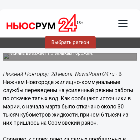
ЖКХ
28.03.2021
13:58
Службы ЖКХ откачали в Нижнем
Новгороде около 30 тысяч кубометров
Выбрать регион
талых вод
Техника выезжает по заявкам горожан.
Нижний Новгород. 28 марта. NewsRoom24.ru -
В
Нижнем Новгороде жилищно-коммунальные
службы переведены на усиленный режим работы
по откачке талых вод. Как сообщают источники в
мэрии, с начала марта было откачано около 30
тысяч кубометров жидкости, причем 6 тысяч из
них пришлось на Сормовский район.
Сормово, к слову, одно из самых проблемных в