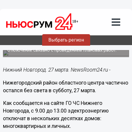
ЖКХ
27.03.2021
09:06
Десятки домов остались без света в
Выбрать регион
Нижегородском районе 27 марта
Отключение связано с проведением плановых работ.
Нижний Новгород. 27 марта. NewsRoom24.ru -
Нижегородский район областного центра частично
остался без света в субботу, 27 марта.
Как сообщается на сайте ГО ЧС Нижнего
Новгорода, с 9.00 до 13.00 эдектроэнергию
отключат в нескольких десятках домов:
многоквартирных и личных.