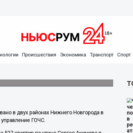
нологии
Происшествия
Экономика
Транспорт
Спорт
или в двух районах Нижнего
х ЖКХ на 10 марта.
Т
ано в двух районах Нижнего Новгорода в
е управление ГОЧС.