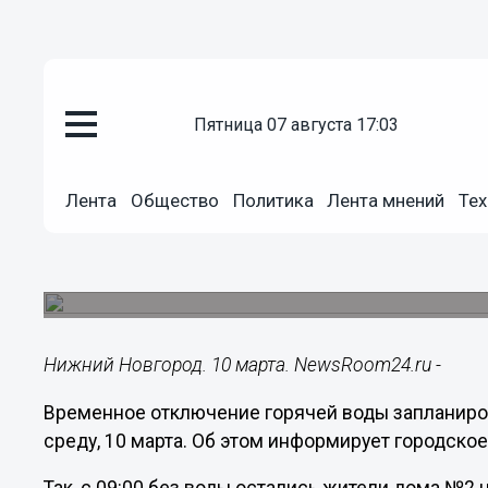
пятница 07 августа 17:03
ЖКХ
10.03.2021
09:01
Лента
Общество
Политика
Лента мнений
Тех
Горячую воду частично отключ
Новгорода
Опубликован график плановых работ на система
Нижний Новгород. 10 марта. NewsRoom24.ru -
Временное отключение горячей воды запланиров
среду, 10 марта. Об этом информирует городско