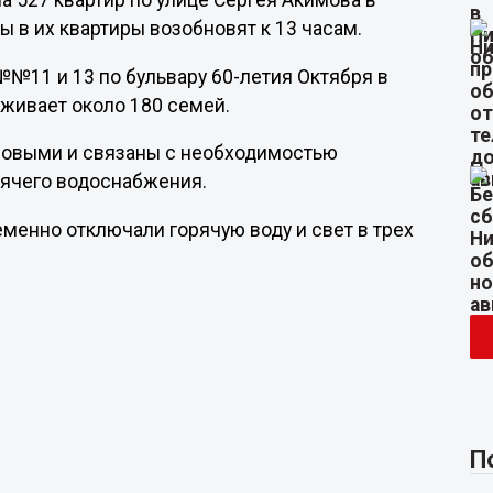
на 527 квартир по улице Сергея Акимова в
ы в их квартиры возобновят к 13 часам.
 №№11 и 13 по бульвару 60-летия Октября в
оживает около 180 семей.
новыми и связаны с необходимостью
рячего водоснабжения.
еменно отключали горячую воду и свет в трех
П