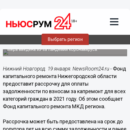
ЖКХ
19.01.2021
17:02
Нижегородцам продлили рассрочку по
Выбрать регион
долгам за капремонт на 2021 год
Мера введена из-за пандемии коронавируса.
Нижний Новгород. 19 января. NewsRoom24.ru -
Фонд
капитального ремонта Нижегородской области
предоставит рассрочку для оплаты
задолженности по взносам за капремонт для всех
категорий граждан в 2021 году. Об этом сообщает
Фонд капитального ремонта МКД региона.
Рассрочка может быть предоставлена на срок до
полутора лет на всю сумму задолженности и ранее