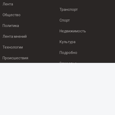
Лента
Транспорт
Общество
Спорт
Политика
Недвижимость
Лента мнений
Культура
Технологии
Подробно
Происшествия
Здоровье
Экономика
ПОДПИСКА
Подпишись на рассылку NEWSROOM24
и будь
в курсе новостей в своём городе:
Подписаться