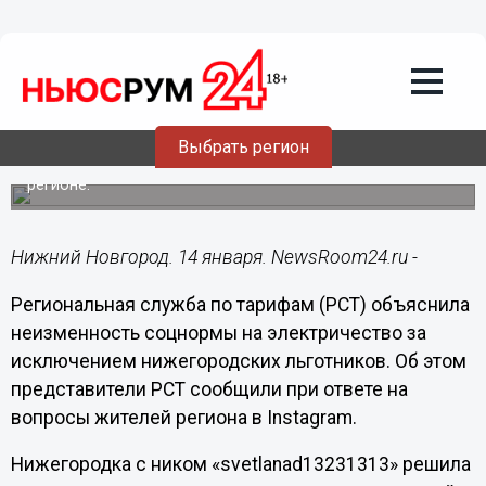
ЖКХ
14.01.2021
17:18
Нижегородская РСТ объяснила отказ в
повышении соцнормы на
электричество
Выбрать регион
По ней оплачивается до 70% объемов электроэнергии в
регионе.
Нижний Новгород. 14 января. NewsRoom24.ru -
Региональная служба по тарифам (РСТ) объяснила
неизменность соцнормы на электричество за
исключением нижегородских льготников. Об этом
представители РСТ сообщили при ответе на
вопросы жителей региона в Instagram.
Нижегородка с ником «svetlanad13231313» решила