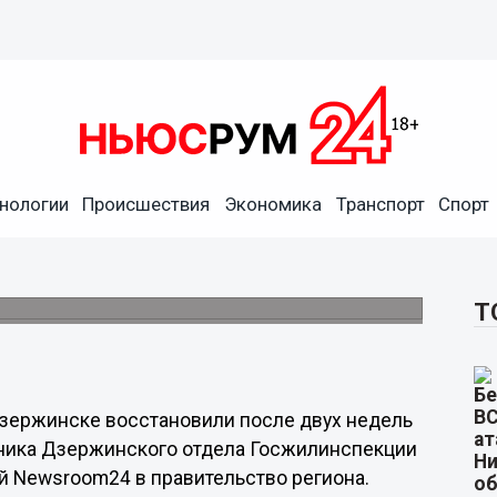
нологии
Происшествия
Экономика
Транспорт
Спорт
ой в Дзержинске
венника магазина на 1-ом этаже.
Т
Дзержинске восстановили после двух недель
льника Дзержинского отдела Госжилинспекции
й Newsroom24 в правительство региона.