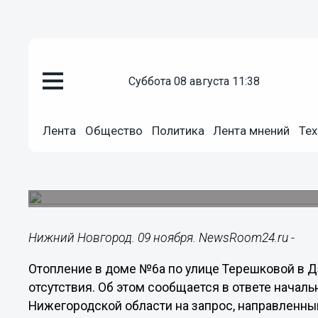
суббота 08 августа 11:38
ЖКХ
09.11.2020
21:02
Лента
Общество
Политика
Лента мнений
Тех
Отопление в доме на Терешков
восстановили спустя 2 недели
Тепло в квартирах отсутствовало по вине собст
Нижний Новгород. 09 ноября. NewsRoom24.ru -
Отопление в доме №6а по улице Терешковой в 
отсутствия. Об этом сообщается в ответе нача
Нижегородской области на запрос, направленны