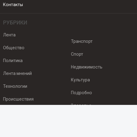
Контакты
РУБРИКИ
Лента
Транспорт
Общество
Спорт
Политика
Недвижимость
Лента мнений
Культура
Технологии
Подробно
Происшествия
Здоровье
Экономика
ПОДПИСКА
Подпишись на рассылку NEWSROOM24
и будь
в курсе новостей в своём городе: