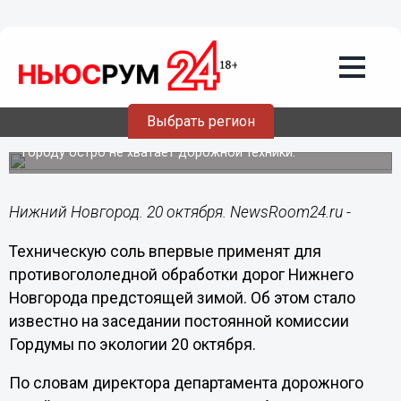
ЖКХ
20.10.2020
19:29
Техническую соль впервые применят
Выбрать регион
на дорогах Нижнего Новгорода
Городу остро не хватает дорожной техники.
Нижний Новгород. 20 октября. NewsRoom24.ru -
Техническую соль впервые применят для
противогололедной обработки дорог Нижнего
Новгорода предстоящей зимой. Об этом стало
известно на заседании постоянной комиссии
Гордумы по экологии 20 октября.
По словам директора департамента дорожного