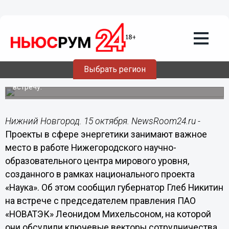
ЖКХ
15.10.2020
08:47
Нижегородская область и ПАО
«НОВАТЭК» продолжат
сотрудничество в энергетике
Выбрать регион
Глеб Никитин и Леонид Михельсон провели рабочую
встречу.
Нижний Новгород. 15 октября. NewsRoom24.ru -
Проекты в сфере энергетики занимают важное
место в работе Нижегородского научно-
образовательного центра мирового уровня,
созданного в рамках национального проекта
«Наука». Об этом сообщил губернатор Глеб Никитин
на встрече с председателем правления ПАО
«НОВАТЭК» Леонидом Михельсоном, на которой
они обсудили ключевые векторы сотрудничества.