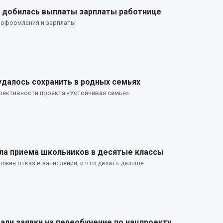
а добилась выплаты зарплаты работнице
 оформления и зарплаты
удалось сохранить в родных семьях
ффективности проекта «Устойчивая семья»
ла приема школьников в десятые классы
ожен отказ в зачислении, и что делать дальше
али заявки на переобучение по нацпроекту