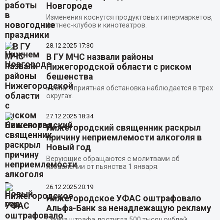
Новгороде
Изменения коснутся продуктовых гипермаркетов,
фитнес-клубов и кинотеатров.
28.12.2025
17:30
В ГУ МЧС назвали районы
Нижегородской области с риском
бешенства
Неблагоприятная обстановка наблюдается в трех
округах.
27.12.2025
18:34
Нижегородский священник раскрыл
причину неприемлемости алкоголя в
Новый год
Верующие обращаются с молитвами об
избавлении от пьянства 1 января.
26.12.2025
20:19
Нижегородское УФАС оштрафовало
Альфа-Банк за ненадлежащую рекламу
Сумма штрафа достигла 500 тысяч рублей.