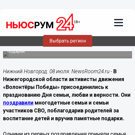
Общество
08.07.2026
20:50
Волонтёры Победы поздравили 128
семей в Нижегородской области
Выбрать регион
В День семьи, любви и верности активисты навестили
многодетные семьи и семьи участников СВО, вручив им
подарки.
Нижний Новгород. 08 июля. NewsRoom24.ru -
В
Нижегородской области активисты движения
«Волонтёры Победы» присоединились к
празднованию Дня семьи, любви и верности. Они
поздравили
многодетные семьи и семьи
участников СВО, поблагодарив родителей за
воспитание детей и вручив памятные подарки.
Одними из первых поздравления приняли семья