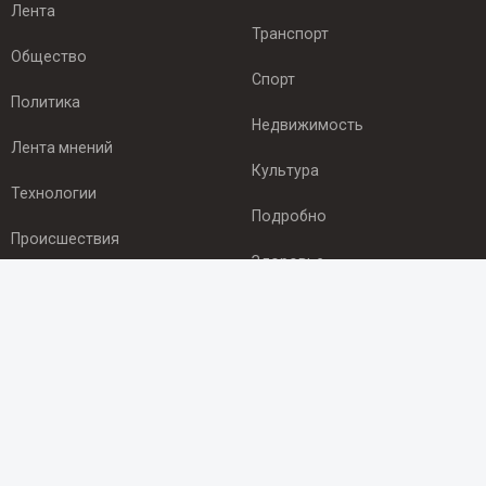
Лента
Транспорт
Общество
Спорт
Политика
Недвижимость
Лента мнений
Культура
Технологии
Подробно
Происшествия
Здоровье
Экономика
ПОДПИСКА
Подпишись на рассылку NEWSROOM24
и будь
в курсе новостей в своём городе:
Подписаться