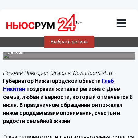
08.07.2026
08:00
Глеб Никитин поздравил
нижегородцев с Днём семьи, любви и
верности
Выбрать регион
Губернатор пожелал жителям региона семейного
благополучия и рассказал о мерах поддержки семей с
детьми.
Нижний Новгород. 08 июля. NewsRoom24.ru -
Губернатор Нижегородской области
Глеб
Никитин
поздравил жителей региона с Днём
семьи, любви и верности, который отмечается 8
июля. В праздничном обращении он пожелал
нижегородцам взаимопонимания, счастья и
радости семейной жизни.
Глава региона отметил, что именно семья остается