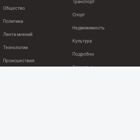
Транспорт
Общество
Спорт
Политика
Недвижимость
Лента мнений
Культура
Технологии
Подробно
Происшествия
Здоровье
Экономика
ПОДПИСКА
Подпишись на рассылку NEWSROOM24
и будь
в курсе новостей в своём городе:
Подписаться