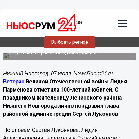
07.07.2026
18:25
Ветеран Великой Отечественной
войны Лидия Парменова отметила
100-летие
Выбрать регион
С вековым юбилеем жительницу Ленинского района
Нижнего Новгорода поздравили родные и
представители районной администрации.
Нижний Новгород. 07 июля. NewsRoom24.ru -
Ветеран
Великой Отечественной войны Лидия
Парменова отметила 100-летний юбилей. С
праздником жительницу Ленинского района
Нижнего Новгорода лично поздравил глава
районной администрации Сергей Лукоянов.
По словам Сергея Лукоянова, Лидия
Александровна переехала в Горький вместе с