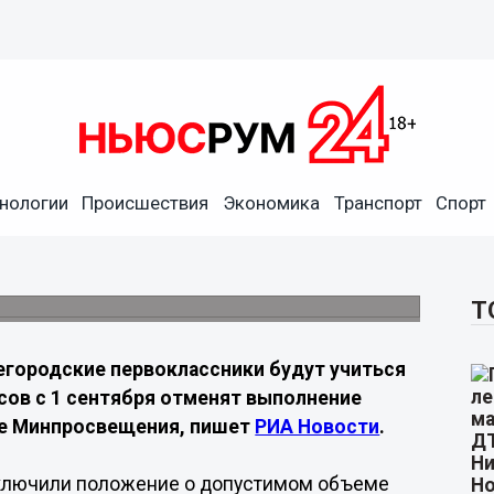
ов освободят от домашних
нологии
Происшествия
Экономика
Транспорт
Спорт
в будут заниматься в школе без
Т
городские первоклассники будут учиться
сов с 1 сентября отменят выполнение
ме Минпросвещения, пишет
РИА Новости
.
сключили положение о допустимом объеме