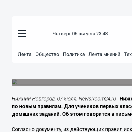
Общество
четверг 06 августа 23:48
07.07.2026
13:00
Нижегородских первоклассник
Лента
Общество
Политика
Лента мнений
Тех
заданий
С нового учебного года ученики первых классо
обязательной домашней работы
Нижний Новгород. 07 июля. NewsRoom24.ru -
Ниже
по новым правилам. Для учеников первых клас
домашних заданий. Об этом говорится в пись
Согласно документу, из действующих правил и