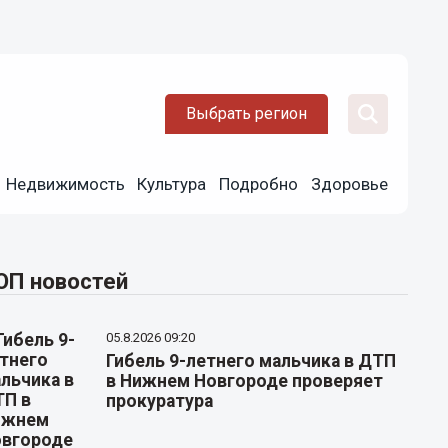
Выбрать регион
Недвижимость
Культура
Подробно
Здоровье
ОП новостей
05.8.2026 09:20
Гибель 9-летнего мальчика в ДТП
в Нижнем Новгороде проверяет
прокуратура