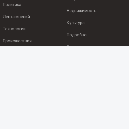
Политика
Недвижимость
Лента мнений
Культура
Технологии
Подробно
Происшествия
Здоровье
Экономика
ПОДПИСКА
Подпишись на рассылку NEWSROOM24
и будь
в курсе новостей в своём городе:
Подписаться
© 2012 - 2025 ООО "Ньюсрум" (ИА Newsroom24 (Ньюсрум24).
Учредитель — ООО "Ньюсрум"