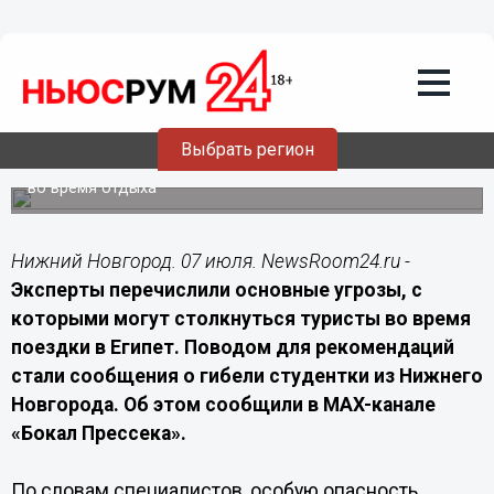
07.07.2026
11:30
Нижегородских туристов
предупредили об опасности отдыха в
Египте
Выбрать регион
Специалисты напомнили, как снизить риск инфекций,
отравлений и воздействия опасных химических веществ
во время отдыха
Нижний Новгород. 07 июля. NewsRoom24.ru -
Эксперты перечислили основные угрозы, с
которыми могут столкнуться туристы во время
поездки в Египет. Поводом для рекомендаций
стали сообщения о гибели студентки из Нижнего
Новгорода. Об этом сообщили в MAX-канале
«Бокал Прессека».
По словам специалистов, особую опасность