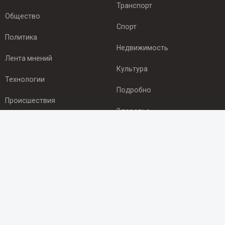
Транспорт
Общество
Спорт
Политика
Недвижимость
Лента мнений
Культура
Технологии
Подробно
Происшествия
Здоровье
Экономика
ПОДПИСКА
Подпишись на рассылку NEWSROOM24
и будь
в курсе новостей в своём городе:
Подписаться