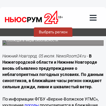
Общество
05.07.2026
14:00
Ливни и ветер до 22 м/с вновь
ожидаются в Нижегородской области
Выбрать регион
Непогода накроет регион в ближайшие часы 5 июля и
сохранится до конца дня 6 июля. Жителей призывают
соблюдать меры безопасности.
Нижний Новгород. 05 июля. NewsRoom24.ru -
В
Нижегородской области и Нижнем Новгороде
вновь объявлено предупреждение о
неблагоприятных погодных условиях. По данным
синоптиков, в ближайшие часы регион ожидают
сильные дожди, ливни и шквалистый ветер.
По информации ФГБУ «Верхне-Волжское УГМС»,
ухудшение
погоды
прогнозируется в ближайшие