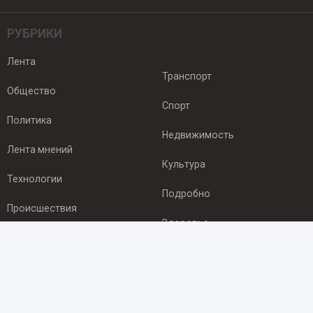
РУБРИКИ
Лента
Транспорт
Общество
Спорт
Политика
Недвижимость
Лента мнений
Культура
Технологии
Подробно
Происшествия
Здоровье
Экономика
ПОДПИСКА
Подпишись на рассылку NEWSROOM24
и будь
в курсе новостей в своём городе: