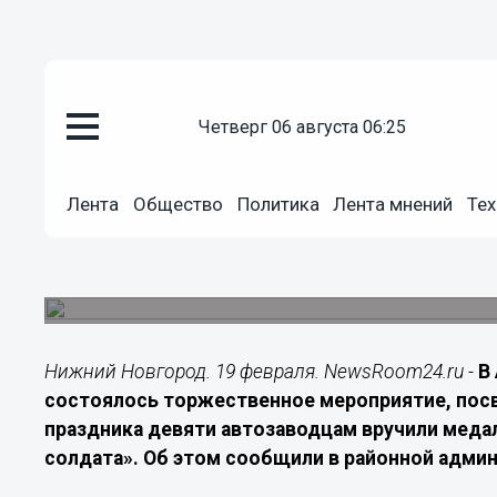
четверг 06 августа 06:25
Общество
19.02.2026
16:15
Лента
Общество
Политика
Лента мнений
Тех
9 медалей отцам героев вручи
Награды «Отец защитника Отечества» и «Отец с
защитника Отечества.
Нижний Новгород. 19 февраля. NewsRoom24.ru -
В
состоялось торжественное мероприятие, пос
праздника девяти автозаводцам вручили медал
солдата». Об этом сообщили в районной адми