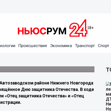
нологии
Происшествия
Экономика
Транспорт
Спорт
ли в Автозаводском районе
олдата» вручили на мероприятии ко Дню
Т
 Автозаводском районе Нижнего Новгорода
вящённое Дню защитника Отечества. В ходе
и «Отец защитника Отечества» и «Отец
нистрации.