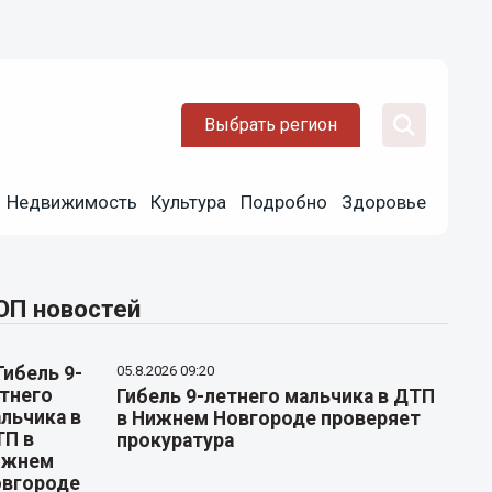
Выбрать регион
Недвижимость
Культура
Подробно
Здоровье
ОП новостей
05.8.2026 09:20
Гибель 9-летнего мальчика в ДТП
в Нижнем Новгороде проверяет
прокуратура