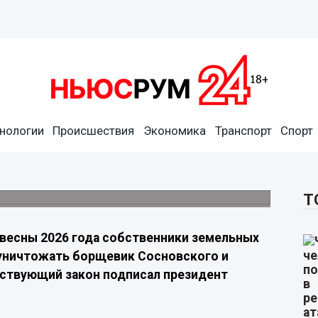
ев участков обяжут
нологии
Происшествия
Экономика
Транспорт
Спорт
ода
нность по борьбе с борщевиком на все
Т
 весны 2026 года собственники земельных
 уничтожать борщевик Сосновского и
тствующий закон подписал президент