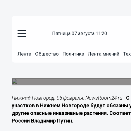
Общество
пятница 07 августа 11:20
05.02.2026
09:00
В Нижнем Новгороде владельц
Лента
Общество
Политика
Лента мнений
Тех
уничтожать борщевик с 2026 г
Новый федеральный закон распространит обяза
категории земель.
Нижний Новгород. 05 февраля. NewsRoom24.ru -
С
участков в Нижнем Новгороде будут обязаны
другие опасные инвазивные растения. Соотве
России Владимир Путин.