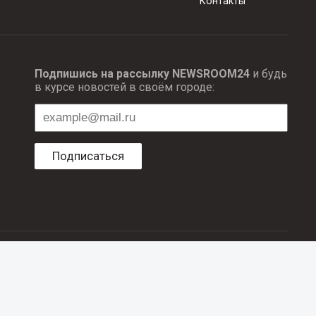
Контакты
Подпишись на рассылку NEWSROOM24
и будь
в курсе новостей в своём городе:
Подписаться
ционных технологий и массовый коммуникаций.
об авторском праве и смежных правах. При любом использовании
е в рубрике «Новости компаний», оплачены рекламодателем.