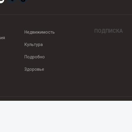
ПОДПИСКА
Недвижимость
вия
Культура
Подробно
Здоровье
едитель — ООО "Ньюсрум"
2011г. выдано Федеральной службой по надзору в сфере связи, информа
од, ул. Пискунова. 59, п.14, оф. 606
.ru
, охраняются в соответствии с законодательством РФ, в том числе 
 Публикации с пометкой «На правах рекламы» и материалы, размещенны
ть информации, содержащейся в рекламных текстах. 18+