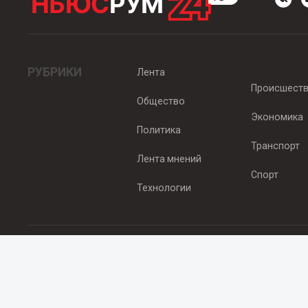
РУБРИКИ
Лента
Происшест
Общество
Экономика
Политика
Транспорт
Лента мнений
Спорт
Технологии
© 2012 - 2025 ООО "Ньюсрум" (ИА Newsroom24 (Ньюсрум24). Учр
Свидетельство о регистрации СМИ ИА № ФС 77 - 45920 от 22.07.
Главный редактор Эмилия Ткаченко. Адрес редакции: Нижний Новгор
Телефон: +79965565378, E-mail:
sales@newsroom24.ru
Все права на материалы, размещенные на сайте
www.newsroom24
материалов сайта гиперссылка
www.newsroom24.ru
обязательна.
Редакция Newsroom24 не несет ответственности за достовернос