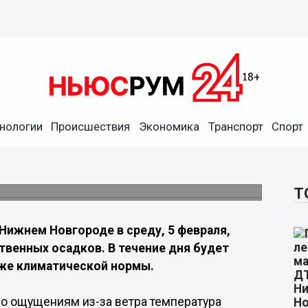
нологии
Происшествия
Экономика
Транспорт
Спорт
я ожидается морозный и
садков не прогнозируется.
Т
 Нижнем Новгороде в среду, 5 февраля,
твенных осадков. В течение дня будет
иже климатической нормы.
По ощущениям из-за ветра температура