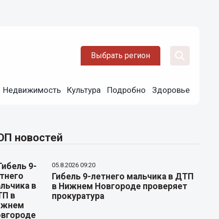
Выбрать регион
Недвижимость
Культура
Подробно
Здоровье
ОП новостей
05.8.2026 09:20
Гибель 9-летнего мальчика в ДТП
в Нижнем Новгороде проверяет
прокуратура