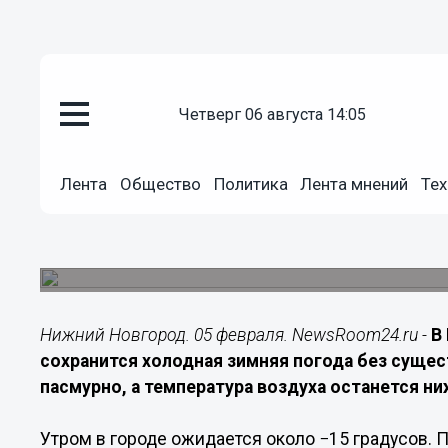
четверг 06 августа 14:05
Общество
05.02.2026
08:45
Лента
Общество
Политика
Лента мнений
Тех
В Нижнем Новгороде 5 феврал
пасмурный день
Температура днём опустится до −13 градусов, о
Нижний Новгород. 05 февраля. NewsRoom24.ru -
В
сохранится холодная зимняя погода без сущес
пасмурно, а температура воздуха останется н
Утром в городе ожидается около −15 градусов. 