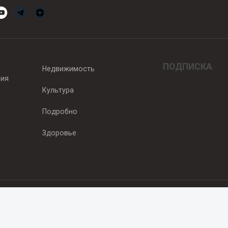
ПОДПИСКА
Недвижимость
вия
Культура
Подробно
Здоровье
едитель — ООО "Ньюсрум"
2011г. выдано Федеральной службой по надзору в сфере связи, информа
од, ул. Пискунова. 59, п.14, оф. 606
.ru
, охраняются в соответствии с законодательством РФ, в том числе 