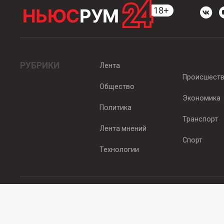
РУБРИКИ
Лента
Происшест
Общество
Экономика
Политика
Транспорт
Лента мнений
Спорт
Технологии
© 2012 - 2025 ООО "Ньюсрум" (ИА Newsroom24 (Ньюсрум24). Учр
Свидетельство о регистрации СМИ ИА № ФС 77 - 45920 от 22.07.
Главный редактор Эмилия Ткаченко. Адрес редакции: Нижний Новгор
Телефон: +79965565378, E-mail:
sales@newsroom24.ru
Все права на материалы, размещенные на сайте
www.newsroom24