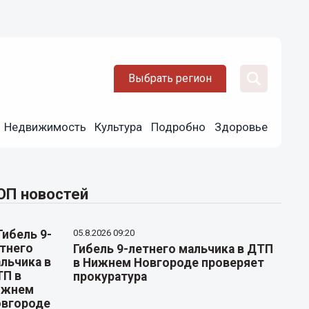
Выбрать регион
Недвижимость
Культура
Подробно
Здоровье
ОП новостей
05.8.2026 09:20
Гибель 9-летнего мальчика в ДТП
в Нижнем Новгороде проверяет
прокуратура