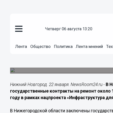
Общество
четверг 06 августа 13:20
22.01.2026
18:00
В Нижегородской области зак
Лента
Общество
Политика
Лента мнений
Тех
130 дорог и мостов
Работы на объектах автодорожной сети проведу
«Инфраструктура для жизни»
Нижний Новгород. 22 января. NewsRoom24.ru -
В 
государственные контракты на ремонт около 
году в рамках нацпроекта «Инфраструктура дл
В Нижегородской области заключены государст