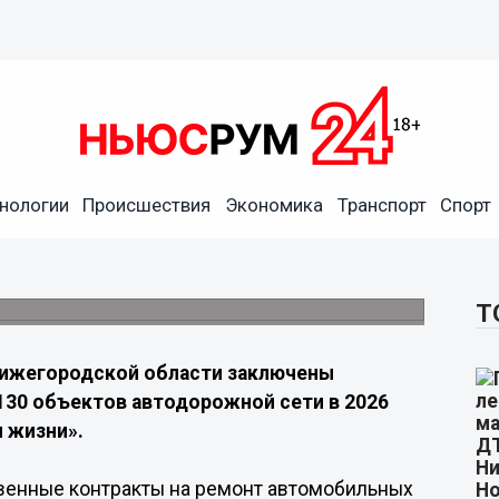
лючили контракты на ремонт
нологии
Происшествия
Экономика
Транспорт
Спорт
т в 2026 году по нацпроекту
Т
Нижегородской области заключены
130 объектов автодорожной сети в 2026
я жизни».
венные контракты на ремонт автомобильных