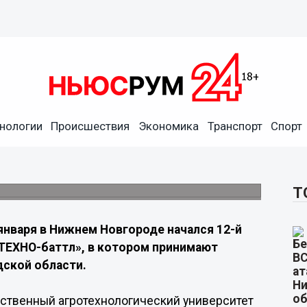
овал 12-й детский турнир по
нологии
Происшествия
Экономика
Транспорт
Спорт
ее 400 школьников из 11 муниципалитетов
Т
января в Нижнем Новгороде начался 12-й
«ТЕХНО-баттл», в котором принимают
дской области.
рственный агротехнологический университет