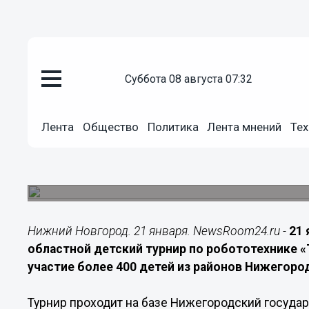
Общество
суббота 08 августа 07:32
21.01.2026
20:00
В Нижегородской области старт
Лента
Общество
Политика
Лента мнений
Тех
робототехнике
В соревнованиях «ТЕХНО-баттл» участвуют бол
региона
Нижний Новгород. 21 января. NewsRoom24.ru -
21 
областной детский турнир по робототехнике 
участие более 400 детей из районов Нижегоро
Турнир проходит на базе Нижегородский госуда