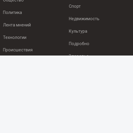
Общество
Спорт
Политика
Недвижимость
Лента мнений
Культура
Технологии
Подробно
Происшествия
Здоровье
Экономика
ПОДПИСКА
Подпишись на рассылку NEWSROOM24
и будь
в курсе новостей в своём городе:
Подписаться