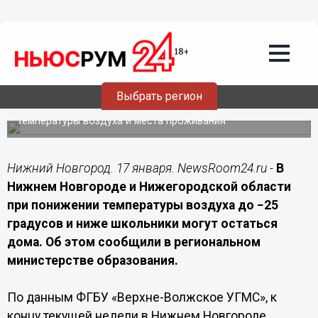
Общество
17.01.2026
18:45
Нижегородским школьникам
разрешили не ходить на занятия при
морозах от −25°
Выбрать регион
Порядок посещения школ в сильные холода зависит от
температуры воздуха и места проживания
Нижний Новгород. 17 января. NewsRoom24.ru -
В
Нижнем Новгороде и Нижегородской области
при понижении температуры воздуха до −25
градусов и ниже школьники могут остаться
дома. Об этом сообщили в региональном
министерстве образования.
По данным ФГБУ «Верхне-Волжское УГМС», к
концу текущей недели в Нижнем Новгороде