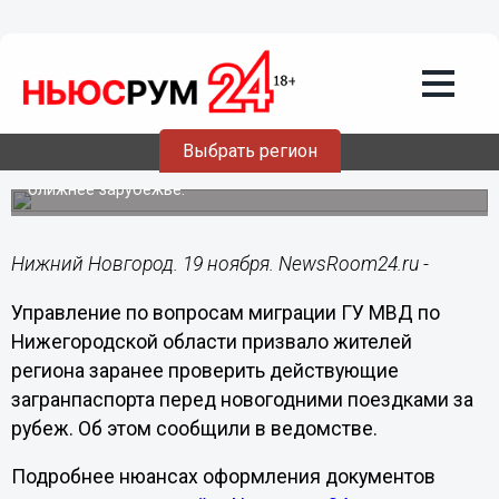
Общество
19.11.2025
20:40
МВД напомнило нижегородцам о
проверке загранпаспортов перед
Новым годом
Выбрать регион
Детские загранпаспорта понадобятся и выезжающим в
ближнее зарубежье.
Нижний Новгород. 19 ноября. NewsRoom24.ru -
Управление по вопросам миграции ГУ МВД по
Нижегородской области призвало жителей
региона заранее проверить действующие
загранпаспорта перед новогодними поездками за
рубеж. Об этом сообщили в ведомстве.
Подробнее нюансах оформления документов