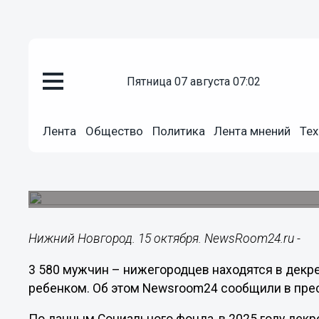
пятница 07 августа 07:02
Общество
15.10.2025
21:00
Лента
Общество
Политика
Лента мнений
Тех
Почти 3,6 тысячи мужчин ушли
области
Они ухаживают за малышами до 1,5 лет.
Нижний Новгород. 15 октября. NewsRoom24.ru -
3 580 мужчин – нижегородцев находятся в декре
ребенком. Об этом Newsroom24 сообщили в пре