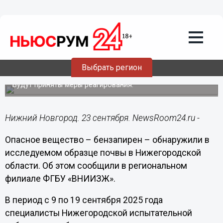
Общество
23.09.2025
14:30
Вызывающее рак вещество нашли в
Выбрать регион
почве в Нижегородской области
Будут приняты меры реагирования.
Нижний Новгород. 23 сентября. NewsRoom24.ru -
Опасное вещество – бензапирен – обнаружили в
исследуемом образце почвы в Нижегородской
области. Об этом сообщили в региональном
филиале ФГБУ «ВНИИЗЖ».
В период с 9 по 19 сентября 2025 года
специалисты Нижегородской испытательной