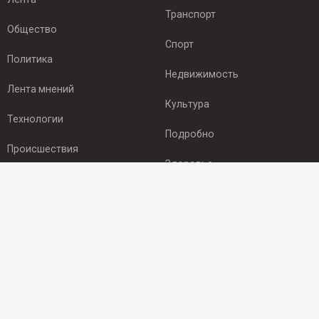
Транспорт
Общество
Спорт
Политика
Недвижимость
Лента мнений
Культура
Технологии
Подробно
Происшествия
Здоровье
Экономика
ПОДПИСКА
Подпишись на рассылку NEWSROOM24
и будь
в курсе новостей в своём городе:
Подписаться