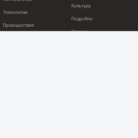
Культура
Технологии
Подробно
Происшествия
Здоровье
Экономика
ПОДПИСКА
Подпишись на рассылку NEWSROOM24
и будь
в курсе новостей в своём городе:
Подписаться
© 2012 - 2025 ООО "Ньюсрум" (ИА Newsroom24 (Ньюсрум24).
Учредитель — ООО "Ньюсрум"
Свидетельство о регистрации СМИ ИА № ФС 77 - 45920 от 22.07.2011г.
выдано Федеральной службой по надзору в сфере связи,
информационных технологий и массовый коммуникаций.
Главный редактор Эмилия Ткаченко. Адрес редакции: Нижний