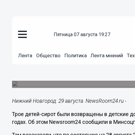
пятница 07 августа 19:27
Общество
29.08.2025
12:35
Лента
Общество
Политика
Лента мнений
Тех
Трех детей-сирот вернули в д
области за 2 года
Без попечения родителей в регионе остались 61
Нижний Новгород. 29 августа. NewsRoom24.ru -
Трое детей-сирот были возвращены в детские д
годах. Об этом Newsroom24 сообщили в Минсоцп