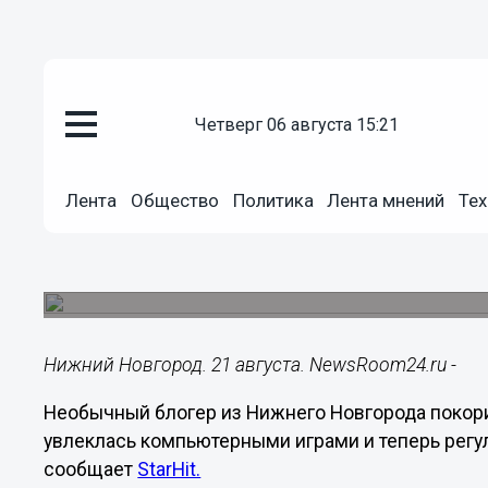
четверг 06 августа 15:21
Общество
21.08.2025
11:03
Лента
Общество
Политика
Лента мнений
Тех
76-летняя нижегородка покори
зарабатывает на Counter-Strike
За счет трансляции компьютерной игры ей удает
Нижний Новгород. 21 августа. NewsRoom24.ru -
Необычный блогер из Нижнего Новгорода покори
увлеклась компьютерными играми и теперь регул
сообщает
StarHit.