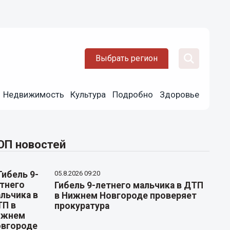
Выбрать регион
Недвижимость
Культура
Подробно
Здоровье
ОП новостей
05.8.2026 09:20
Гибель 9-летнего мальчика в ДТП
в Нижнем Новгороде проверяет
прокуратура