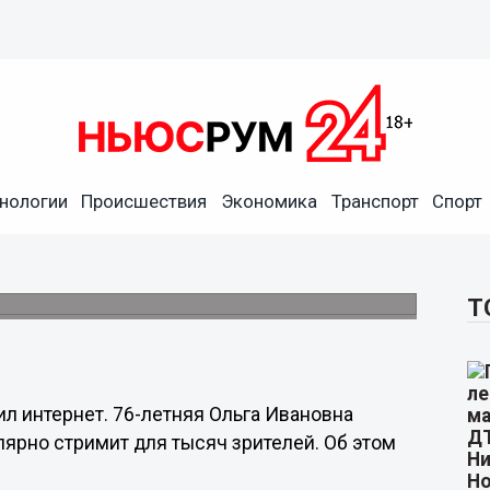
нологии
Происшествия
Экономика
Транспорт
Спорт
ла мир геймеров и
ся получать до 100 тысяч рублей.
Т
л интернет. 76-летняя Ольга Ивановна
ярно стримит для тысяч зрителей. Об этом