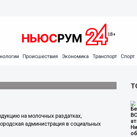
нологии
Происшествия
Экономика
Транспорт
Спорт
ельмени и сырники
ть объемы производства.
Т
дукцию на молочных раздатках,
городская администрация в социальных