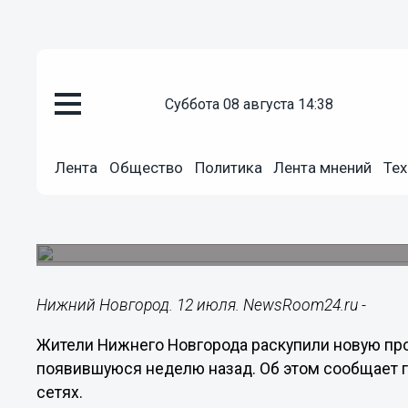
суббота 08 августа 14:38
Общество
12.07.2025
14:48
Лента
Общество
Политика
Лента мнений
Тех
Нижегородцы раскупили все п
«Молочной кухни» за 7 дней
Муниципальное предприятие намерено нарасти
Нижний Новгород. 12 июля. NewsRoom24.ru -
Жители Нижнего Новгорода раскупили новую про
появившуюся неделю назад. Об этом сообщает 
сетях.