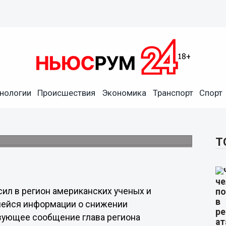
гласил американских ученых
нологии
Происшествия
Экономика
Транспорт
Спорт
сти активно занимаются вопросами
Т
сил в регион американских ученых и
шейся информации о снижении
твующее сообщение глава региона