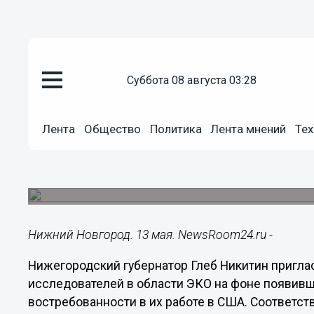
Общество
суббота 08 августа 03:28
13.05.2025
22:04
Нижегородский губернатор при
Лента
Общество
Политика
Лента мнений
Тех
в области ЭКО в регион
По словам Глеба Никитина, нижегородские вла
демографии.
Нижний Новгород. 13 мая. NewsRoom24.ru -
Нижегородский губернатор Глеб Никитин пригла
исследователей в области ЭКО на фоне появив
востребованности в их работе в США. Соответс