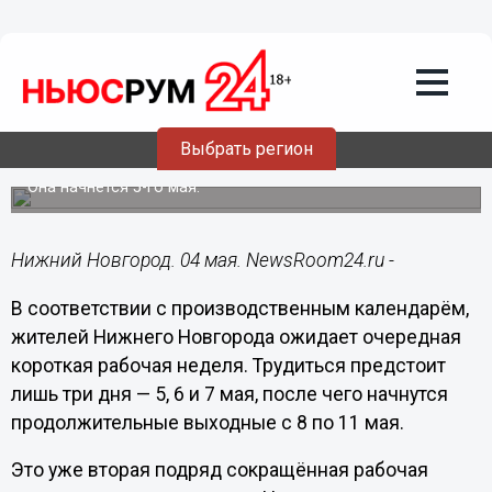
Общество
04.05.2025
15:43
Новая трехдневная рабочая неделя
Выбрать регион
начинается в Нижегородской области
Она начнется 5-го мая.
Нижний Новгород. 04 мая. NewsRoom24.ru -
В соответствии с производственным календарём,
жителей Нижнего Новгорода ожидает очередная
короткая рабочая неделя. Трудиться предстоит
лишь три дня — 5, 6 и 7 мая, после чего начнутся
продолжительные выходные с 8 по 11 мая.
Это уже вторая подряд сокращённая рабочая