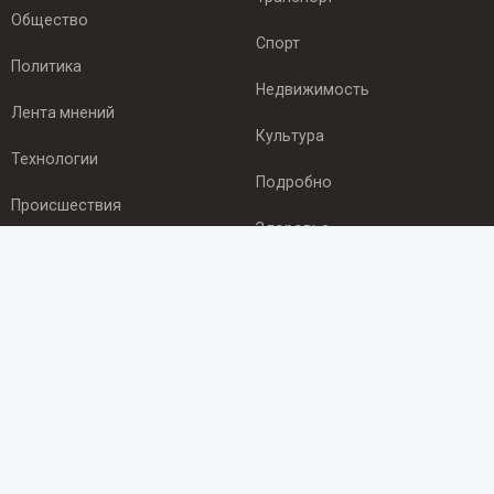
Общество
Спорт
Политика
Недвижимость
Лента мнений
Культура
Технологии
Подробно
Происшествия
Здоровье
Экономика
ПОДПИСКА
Подпишись на рассылку NEWSROOM24
и будь
в курсе новостей в своём городе:
Подписаться