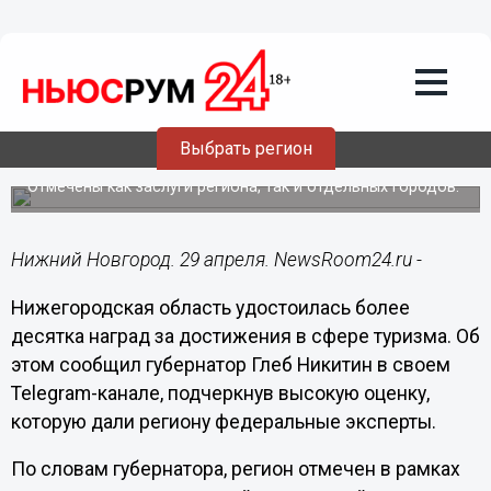
Общество
29.04.2025
11:08
Более 10 наград в сфере туризма
Выбрать регион
получила Нижегородская область
Отмечены как заслуги региона, так и отдельных городов.
Нижний Новгород. 29 апреля. NewsRoom24.ru -
Нижегородская область удостоилась более
десятка наград за достижения в сфере туризма. Об
этом сообщил губернатор Глеб Никитин в своем
Telegram-канале, подчеркнув высокую оценку,
которую дали региону федеральные эксперты.
По словам губернатора, регион отмечен в рамках