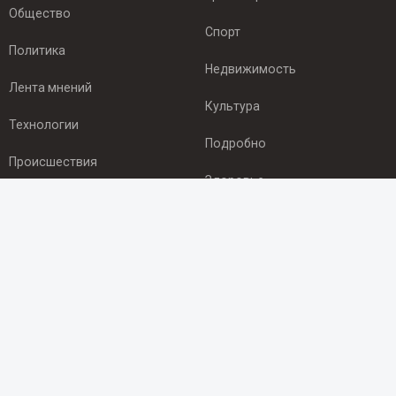
Общество
Спорт
Политика
Недвижимость
Лента мнений
Культура
Технологии
Подробно
Происшествия
Здоровье
Экономика
ПОДПИСКА
Подпишись на рассылку NEWSROOM24
и будь
в курсе новостей в своём городе:
Подписаться