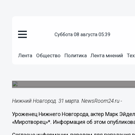
суббота 08 августа 05:39
Общество
31.03.2025
10:19
Лента
Общество
Политика
Лента мнений
Тех
Нижегородский актер Марк Эйд
«Миротворца»
Он снимался в кино на территории Крыма.
Нижний Новгород. 31 марта. NewsRoom24.ru -
Уроженец Нижнего Новгорода, актер Марк Эйдел
«Миротворец»*. Информация об этом опубликова