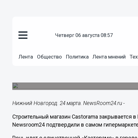
четверг 06 августа 08:57
Общество
24.03.2025
18:53
Лента
Общество
Политика
Лента мнений
Тех
Единственный магазин Castor
Новгороде
На его месте откроется другой гипермаркет.
Нижний Новгород. 24 марта. NewsRoom24.ru -
Строительный магазин Castorama закрывается 
Newsroom24 подтвердили в самом гипермаркет