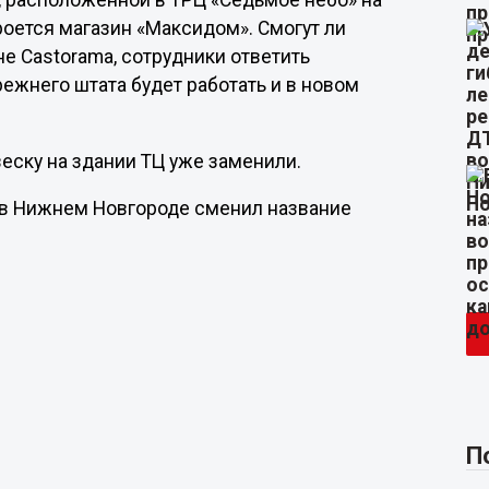
, расположенной в ТРЦ «Седьмое небо» на
кроется магазин «Максидом». Смогут ли
е Castorama, сотрудники ответить
режнего штата будет работать и в новом
еску на здании ТЦ уже заменили.
» в Нижнем Новгороде сменил название
П