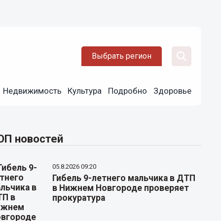
Выбрать регион
Недвижимость
Культура
Подробно
Здоровье
ОП новостей
05.8.2026 09:20
Гибель 9-летнего мальчика в ДТП
в Нижнем Новгороде проверяет
прокуратура