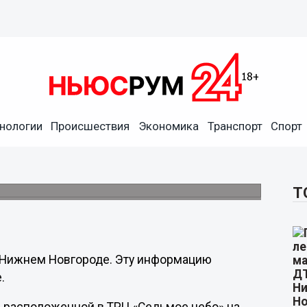
нологии
Происшествия
Экономика
Транспорт
Спорт
ama закрывается в Нижнем
Т
в Нижнем Новгороде. Эту информацию
е.