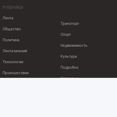
РУБРИКИ
Лента
Транспорт
Общество
Спорт
Политика
Недвижимость
Лента мнений
Культура
Технологии
Подробно
Происшествия
Здоровье
Экономика
ПОДПИСКА
Подпишись на рассылку NEWSROOM24
и будь
в курсе новостей в своём городе: