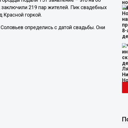
ородцы подали 151 заявление – это на 68
ак заключили 219 пар жителей. Пик свадебных
д Красной горкой.
й Соловьев определись с датой свадьбы. Они
П