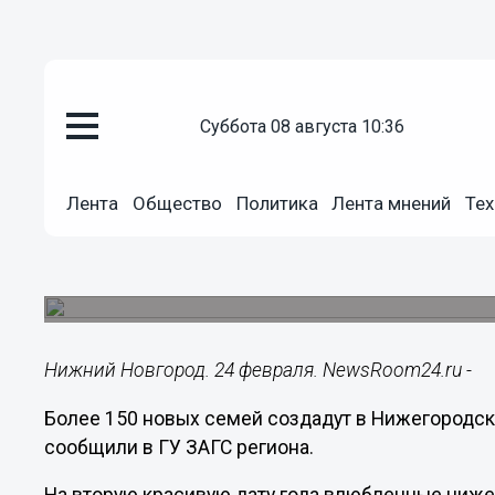
суббота 08 августа 10:36
Общество
Лента
Общество
Политика
Лента мнений
Тех
24.02.2025
13:58
Свыше 150 пар нижегородцев с
На красивую дату подано 151 заявление.
Нижний Новгород. 24 февраля. NewsRoom24.ru -
Более 150 новых семей создадут в Нижегородск
сообщили в ГУ ЗАГС региона.