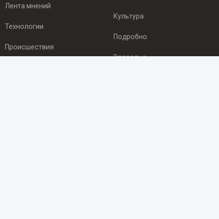
Лента мнений
Культура
Технологии
Подробно
Происшествия
Здоровье
Экономика
ПОДПИСКА
Подпишись на рассылку NEWSROOM24
и будь
в курсе новостей в своём городе:
Подписаться
© 2012 - 2025 ООО "Ньюсрум" (ИА Newsroom24 (Ньюсрум24).
Учредитель — ООО "Ньюсрум"
Свидетельство о регистрации СМИ ИА № ФС 77 - 45920 от 22.07.2011г.
выдано Федеральной службой по надзору в сфере связи,
информационных технологий и массовый коммуникаций.