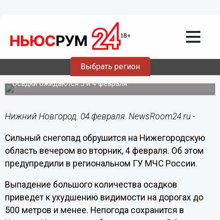
Общество
04.02.2025
16:34
Мощный снегопад идет на
Выбрать регион
Нижегородскую область
Осадки ожидаются 3 и 4 февраля.
Нижний Новгород. 04 февраля. NewsRoom24.ru -
Сильный снегопад обрушится на Нижегородскую
область вечером во вторник, 4 февраля. Об этом
предупредили в региональном ГУ МЧС России.
Выпадение большого количества осадков
приведет к ухудшению видимости на дорогах до
500 метров и менее. Непогода сохранится в