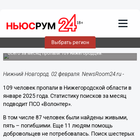
Общество
02.02.2025
10:01
Шестерых пропавших в январе до сих
Выбрать регион
пор ищут в Нижегородской области
Всего за месяц пропали 109 нижегородцев.
Нижний Новгород. 02 февраля. NewsRoom24.ru -
109 человек пропали в Нижегородской области в
январе 2025 года. Статистику поисков за месяц
подводит ПСО «Волонтер».
В том числе 87 человек были найдены живыми,
пять – погибшими. Еще 11 людям помощь
добровольцев не потребовалась. Поиск шестерых