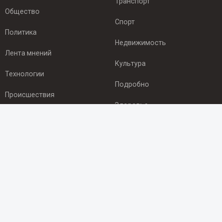
Транспорт
Общество
Спорт
Политика
Недвижимость
Лента мнений
Культура
Технологии
Подробно
Происшествия
Здоровье
Экономика
ПОДПИСКА
Подпишись на рассылку NEWSROOM24
и будь
в курсе новостей в своём городе:
Подписаться