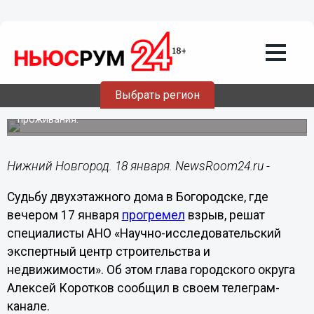
Общество
18.01.2025
17:16
Состояние взорвавшегося в
Богородске дома оценят специалисты
Выбрать регион
Они решат, пригодна ли двухэтажка для дальнейшего
проживания.
Нижний Новгород. 18 января. NewsRoom24.ru -
Судьбу двухэтажного дома в Богородске, где
вечером 17 января
прогремел
взрыв, решат
специалисты АНО «Научно-исследовательский
экспертный центр строительства и
недвижимости». Об этом глава городского округа
Алексей Коротков сообщил в своем телеграм-
канале.