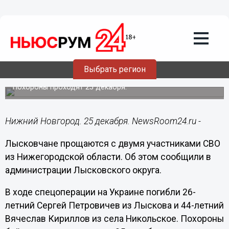
Общество
25.12.2024
12:49
Прощание с двумя погибшими на СВО
Выбрать регион
пройдет в Лысковском округе
Похороны проходят 25 декабря.
Нижний Новгород. 25 декабря. NewsRoom24.ru -
Лысковчане прощаются с двумя участниками СВО
из Нижегородской области. Об этом сообщили в
администрации Лысковского округа.
В ходе спецоперации на Украине погибли 26-
летний Сергей Петровичев из Лыскова и 44-летний
Вячеслав Кириллов из села Никольское. Похороны