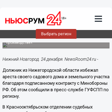
Общество
24.12.2024
07:30
Нижегородец ушел на СВО под угрозой
ареста земли и дачи
Выбрать регион
Мужчина воспользовался ФЗ «Об исполнительном
производстве».
Нижний Новгород. 24 декабря. NewsRoom24.ru -
Должник из Нижегородской области избежал
ареста своего садового дома и земельного участка
благодаря подписанному контракту с Минобороны
РФ. Об этом сообщили в пресс-службе ГУФСПП по
региону.
В Краснооктябрьском отделении судебных