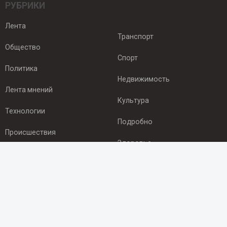
РУБРИКИ
Лента
Транспорт
Общество
Спорт
Политика
Недвижимость
Лента мнений
Культура
Технологии
Подробно
Происшествия
Здоровье
Экономика
ПОДПИСКА
Подпишись на рассылку NEWSROOM24
и будь
в курсе новостей в своём городе: