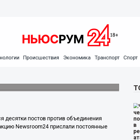
нологии
Происшествия
Экономика
Транспорт
Спорт
дстоящим объединением с
оцсетях.
Т
ся десятки постов против объединения
едакцию Newsroom24 прислали постоянные