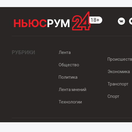
РУБРИКИ
Лента
Происшест
Общество
Экономика
Политика
Транспорт
Лента мнений
Спорт
Технологии
© 2012 - 2025 ООО "Ньюсрум" (ИА Newsroom24 (Ньюсрум24). Учр
Свидетельство о регистрации СМИ ИА № ФС 77 - 45920 от 22.07.