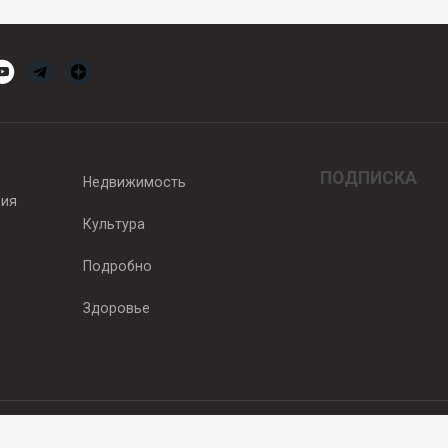
ПОДПИСКА
Недвижимость
вия
Культура
Подробно
Здоровье
едитель — ООО "Ньюсрум"
2011г. выдано Федеральной службой по надзору в сфере связи, информа