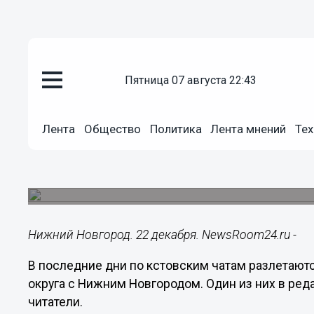
пятница 07 августа 22:43
Общество
22.12.2024
16:24
Лента
Общество
Политика
Лента мнений
Тех
Кстовчан массово пугают пре
Нижним Новгородом
Такие материалы активно распространяются в с
Нижний Новгород. 22 декабря. NewsRoom24.ru -
В последние дни по кстовским чатам разлетают
округа с Нижним Новгородом. Один из них в р
читатели.