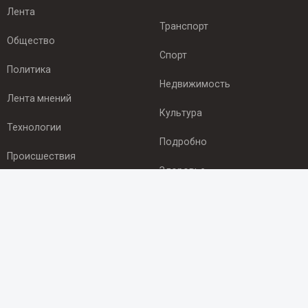
Лента
Транспорт
Общество
Спорт
Политика
Недвижимость
Лента мнений
Культура
Технологии
Подробно
Происшествия
Здоровье
Экономика
ПОДПИСКА
Подпишись на рассылку NEWSROOM24
и будь
в курсе новостей в своём городе:
Подписаться