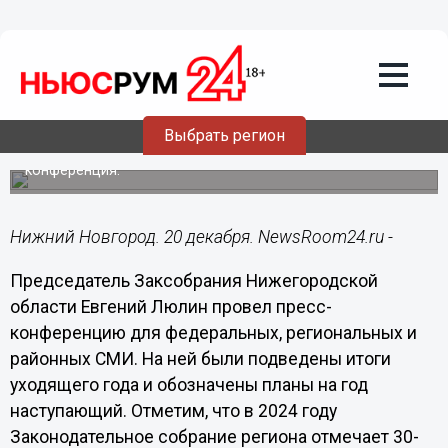
Общество
20.12.2024
18:25
Люлин подвел итоги года: «Поддержки
участников СВО не может быть в
избытке»
Выбрать регион
В региональном парламенте состоялась большая пресс-
конференция.
Нижний Новгород. 20 декабря. NewsRoom24.ru -
Председатель Заксобрания Нижегородской
области Евгений Люлин провел пресс-
конференцию для федеральных, региональных и
районных СМИ. На ней были подведены итоги
уходящего года и обозначены планы на год
наступающий. Отметим, что в 2024 году
Законодательное собрание региона отмечает 30-